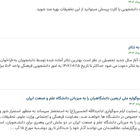
رت دانشجویی یا کارت پرسنلی میتوانید از این تخفیفات بهره مند شوید.
ه تئاتر
آغاز سال جدید تحصیلی در نظر است بهترین تئاتر آماده شده توسط دانشجویان به فراخوان م
 می شود حداکثر تا تاریخ 1402/06/15 به امور دانشجویی فرهنگی واحد 506 مراجعه نمایند.
اره ملی اربعین دانشگاهیان را به میزبانی دانشگاه علم و صنعت ایران
لیت ایام سوگواری اباعبداﷲ الحسین(ع) به استحضار میرساند به منظور استمرار شور و ش
 خصوص در دانشـگاه ها خواهـد شـد، معـاونت فرهنگی و اجتماعی وزارت علوم، تحقیقات و 
 را به میزبانی دانشگاه علم و صنعت ایران در دو بخش ادبی وهنری برای دانشـجویان، اساتی
رگزارنماید.علاقمنـدان می تواننـد آثـار خود را حـداکثر تا روز دوشـنبه مورخ 15 آب ...