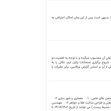
حترم میرساند آخرین مهلت دریافت احکام انضباطی تاریخ 1402/05/31 می باشد بدیهی است پس از این زمان امکان اعتراض به
پایانی آن محسوب می­گردد و با توجه به اهمیت دو
وع برگزاری امتحانات پایان ترم، نکاتی را به
از آن بر اساس گزارش مراقبین، برابر مقررات با
انجمن های علمی دانشگاه دانش پژوهان پیشرو عضو جدید می پذیرد علاقمندان جهت عضویت در انجمن های علمی : 1- معماری و شهر سازی 2-
مشاوره و روانشناسی 3- مدیریت رسانه و علوم ارتباطات 4- حسابداری و مدیریت 5- طراحی صنعتی و طراحی ساخت طلا و جواهر 6- مهندسی
صنایع و مهندسی مدیریت پروژه 7- فنی و مهندسی ( عمران؛ مکانیک؛ متالوزی، نفت؛ نقشه برداری؛ محیط زیست ) می توانند از تاریخ 04/06/1402 تا