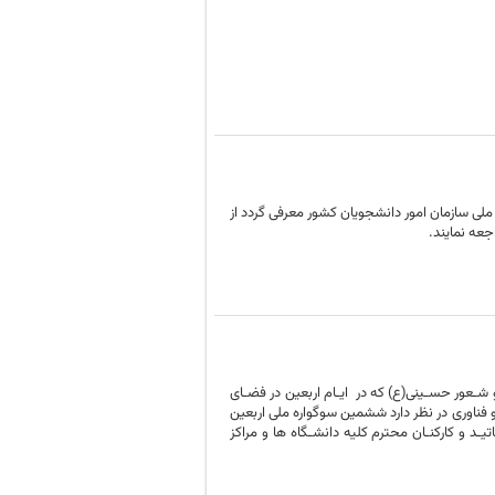
لی سازمان امور دانشجویان کشور معرفی گردد از
ـعور حسـینی(ع) که در ایـام اربعین در فضـای
فناوری در نظر دارد ششمین سوگواره ملی اربعین
ـد و کارکنـان محترم کلیه دانشـگاه ها و مراکز