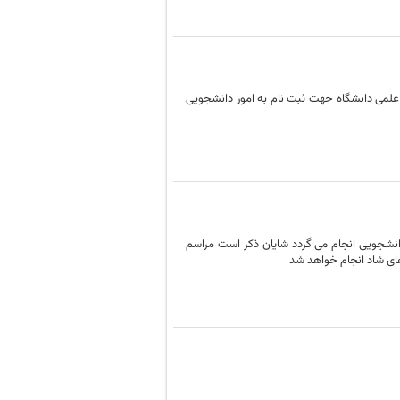
علمی دانشگاه جهت ثبت نام به امور دانشجویی
1402 ثبت نام برای جشن فارغ التحصیلان مهرماه 1400 تا مهرماه 1402 در اموردانشجویی انجام می گردد شایان ذکر است مراسم
 های شاد انجام خواهد شد